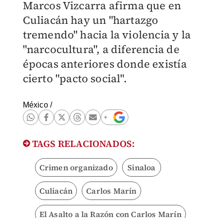
Marcos Vizcarra afirma que en
Culiacán hay un "hartazgo
tremendo" hacia la violencia y la
"narcocultura", a diferencia de
épocas anteriores donde existía
cierto "pacto social".
México
/
TAGS RELACIONADOS:
Crimen organizado
Sinaloa
Culiacán
Carlos Marín
El Asalto a la Razón con Carlos Marín