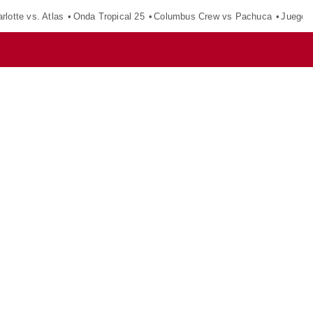
rlotte vs. Atlas
Onda Tropical 25
Columbus Crew vs Pachuca
Juegos