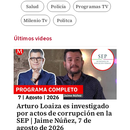
Salud
Policía
Programas TV
Milenio Tv
Politca
Últimos videos
Arturo Loaiza es investigado
por actos de corrupción en la
SEP | Jaime Núñez, 7 de
agosto de 2026