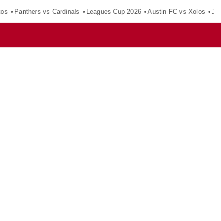
tos
Panthers vs Cardinals
Leagues Cup 2026
Austin FC vs Xolos
Ju