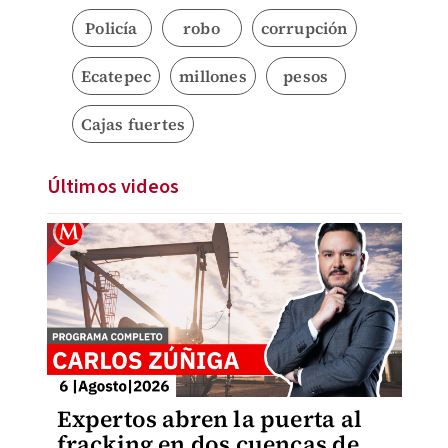
Policía
robo
corrupción
Ecatepec
millones
pesos
Cajas fuertes
Últimos videos
Expertos abren la puerta al
fracking en dos cuencas de