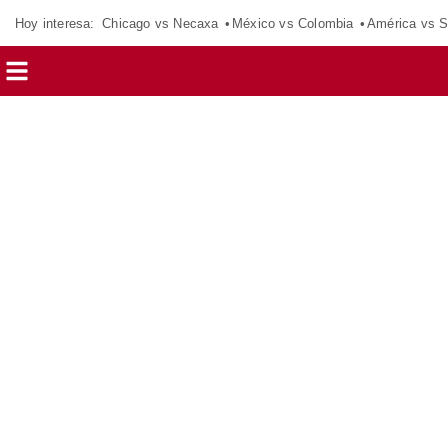
Hoy interesa:
Chicago vs Necaxa
México vs Colombia
América vs S