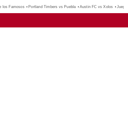
e los Famosos
Portland Timbers vs Puebla
Austin FC vs Xolos
Juego