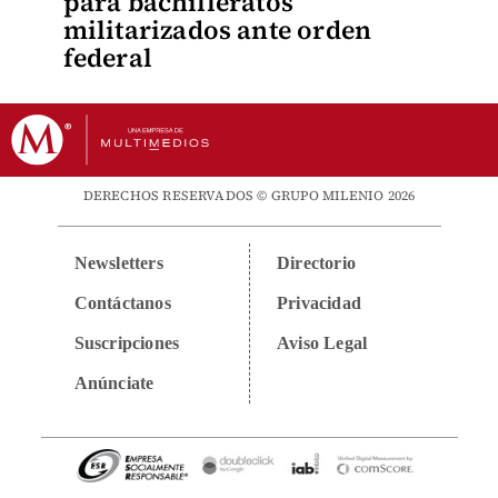
para bachilleratos
militarizados ante orden
federal
DERECHOS RESERVADOS © GRUPO MILENIO 2026
Newsletters
Directorio
Contáctanos
Privacidad
Suscripciones
Aviso Legal
Anúnciate