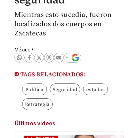
Mientras esto sucedía, fueron
localizados dos cuerpos en
Zacatecas
México
/
TAGS RELACIONADOS:
Política
Seguridad
estados
Estrategia
Últimos videos