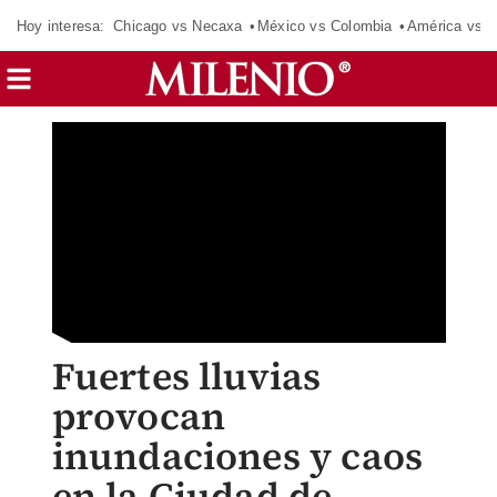
Hoy interesa:
Chicago vs Necaxa
México vs Colombia
América vs S
Fuertes lluvias
provocan
inundaciones y caos
en la Ciudad de