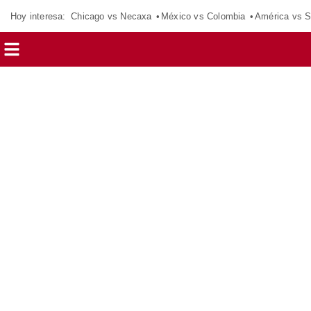
Hoy interesa:
Chicago vs Necaxa
México vs Colombia
América vs S