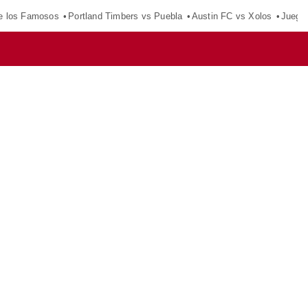
e los Famosos
Portland Timbers vs Puebla
Austin FC vs Xolos
Juego