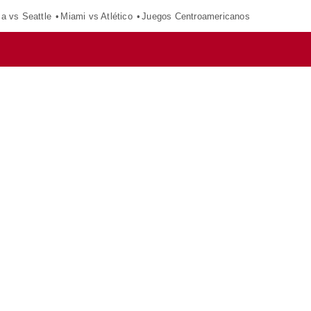
ca vs Seattle
Miami vs Atlético
Juegos Centroamericanos