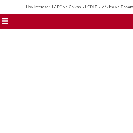
Hoy interesa:
LAFC vs Chivas
LCDLF
México vs Pana