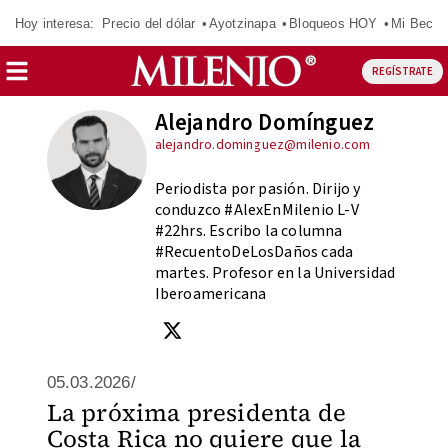
Hoy interesa:
Precio del dólar
Ayotzinapa
Bloqueos HOY
Mi Beca 
REGÍSTRATE
Alejandro Domínguez
alejandro.dominguez@milenio.com
Periodista por pasión. Dirijo y
conduzco #AlexEnMilenio L-V
#22hrs. Escribo la columna
#RecuentoDeLosDaños cada
martes. Profesor en la Universidad
Iberoamericana
05.03.2026/
La próxima presidenta de
Costa Rica no quiere que la