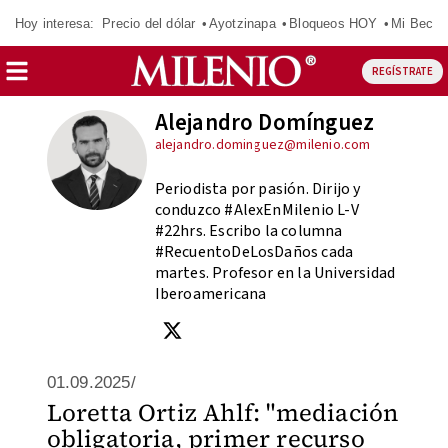
Hoy interesa:
Precio del dólar
Ayotzinapa
Bloqueos HOY
Mi Beca 
REGÍSTRATE
Alejandro Domínguez
alejandro.dominguez@milenio.com
Periodista por pasión. Dirijo y
conduzco #AlexEnMilenio L-V
#22hrs. Escribo la columna
#RecuentoDeLosDaños cada
martes. Profesor en la Universidad
Iberoamericana
01.09.2025/
Loretta Ortiz Ahlf: "mediación
obligatoria, primer recurso