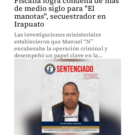
Fiscalía logra condena de más
de medio siglo para "El
manotas", secuestrador en
Irapuato
Las investigaciones ministeriales
establecieron que Manuel “N”
encabezaba la operación criminal y
desempeñó un papel clave en la
logística y negociación del secuestro.