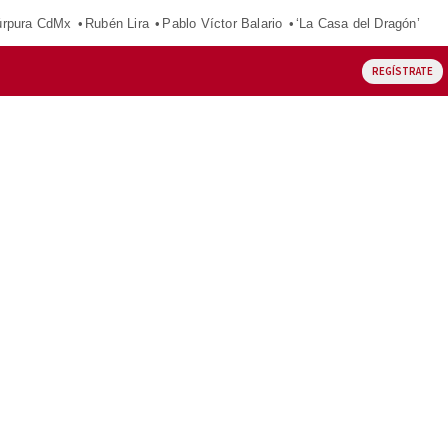
púrpura CdMx
Rubén Lira
Pablo Víctor Balario
‘La Casa del Dragón’
REGÍSTRATE