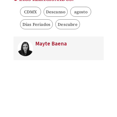
CDMX
Descanso
agosto
Días Feriados
Descubre
Mayte Baena