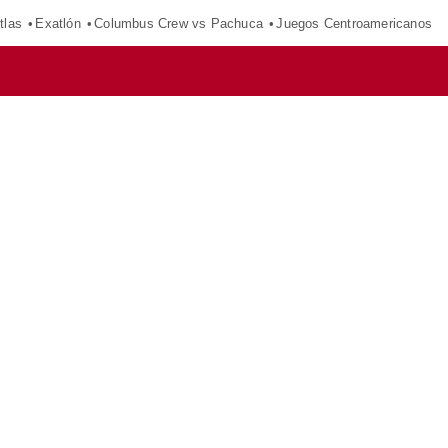
tlas
Exatlón
Columbus Crew vs Pachuca
Juegos Centroamericanos