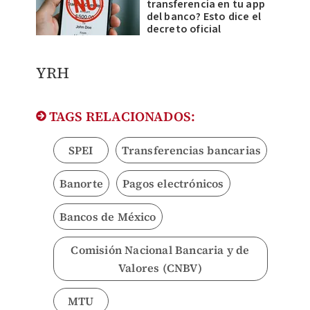
transferencia en tu app
del banco? Esto dice el
decreto oficial
YRH
TAGS RELACIONADOS:
SPEI
Transferencias bancarias
Banorte
Pagos electrónicos
Bancos de México
Comisión Nacional Bancaria y de
Valores (CNBV)
MTU