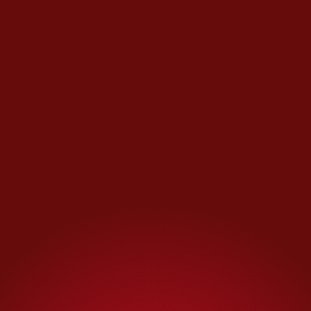
SEP federal tenemos la
responsabilidad de
presentar las denuncias
correspondientes y llegar al
fondo de este asunto”,
afirmó en ese entonces
Eurípides Flores, abogado
de la SEP.
El escándalo escaló hasta
Palacio Nacional
“Este es un tema de fraude,
pero además vinculado con
temas de salud que es muy