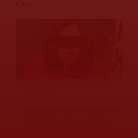
Cote.
Aplazan audiencia de Marilyn Cote por el delito de
amenazas a sus vecinos
“El abogado está visitando a
las víctimas de manera
ilegal para amenazarlas,