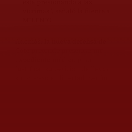
está presionando a las
víctimas”, señaló la fuente a
MILENIO.
Además,
la nueva defensa de
Cote pretende presentar un
expediente médico
para
justificar su petición de llevar
su proceso en libertad. Según
las fuentes, la falsa psiquiatra
de Puebla
enfatizará un
supuesto deterioro en su salud
debido a la diabetes.