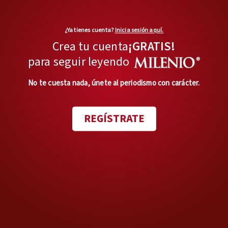
grave, o sea, a aparte de un
tema administrativo es un
¿Ya tienes cuenta?
Inicia sesión aquí.
tema penal… No puede una
Crea tu cuenta
¡GRATIS!
persona ofrecer servicios
para seguir leyendo
de salud, es algo delicado,
cuando no tiene la cédula
No te cuesta nada, únete al periodismo con carácter.
profesional”, afirmó la
presidenta Claudia
REGÍSTRATE
Sheinbaum durante la
mañanera del 14 de
noviembre de 2024.