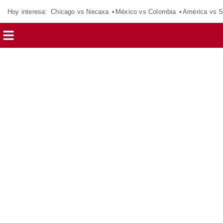
Hoy interesa:
Chicago vs Necaxa
México vs Colombia
América vs S