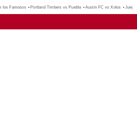
e los Famosos
Portland Timbers vs Puebla
Austin FC vs Xolos
Juego