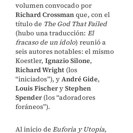
volumen convocado por
Richard Crossman
que, con el
título de
The God That Failed
(hubo una traducción:
El
fracaso de un ídolo
) reunió a
seis autores notables: el mismo
Koestler,
Ignazio Silone
,
Richard Wright
(los
“iniciados”), y
André Gide
,
Louis Fischer
y
Stephen
Spender
(los “adoradores
foráneos”).
Al inicio de
Euforia y Utopía
,