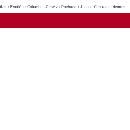
tlas
Exatlón
Columbus Crew vs Pachuca
Juegos Centroamericanos