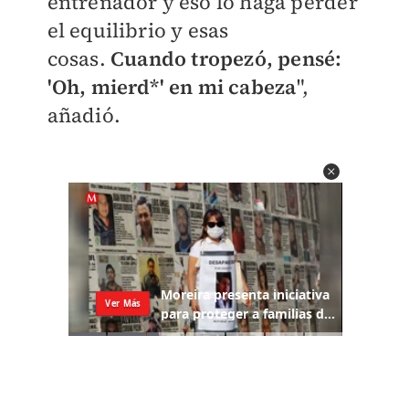
entrenador y eso lo haga perder
el equilibrio y esas
cosas.
Cuando tropezó, pensé:
'Oh, mierd*' en mi cabeza
",
añadió.