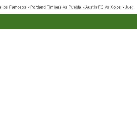
e los Famosos
Portland Timbers vs Puebla
Austin FC vs Xolos
Juego