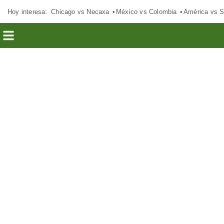
Hoy interesa:
Chicago vs Necaxa
México vs Colombia
América vs S