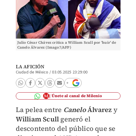
Julio César Chávez critica a William Scull por 'huir' de
Canelo Álvarez (Imago7/AFP)
LA AFICIÓN
Ciudad de México
/
03.05.2025 23:29:00
Únete al canal de Milenio
La pelea entre
Canelo
Álvarez
y
William Scull
generó el
descontento del público que se