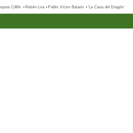
púrpura CdMx
Rubén Lira
Pablo Víctor Balario
‘La Casa del Dragón’