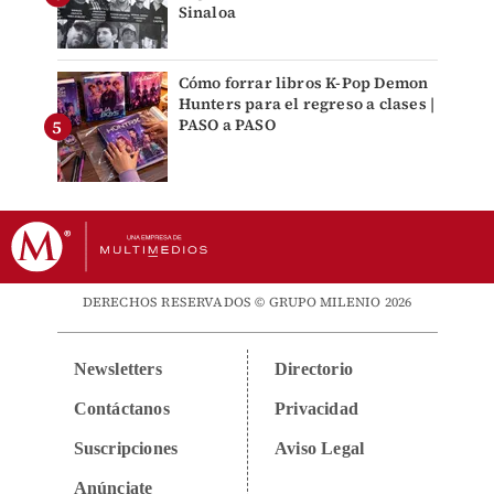
Sinaloa
Cómo forrar libros K-Pop Demon
Hunters para el regreso a clases |
PASO a PASO
DERECHOS RESERVADOS © GRUPO MILENIO 2026
Newsletters
Directorio
Contáctanos
Privacidad
Suscripciones
Aviso Legal
Anúnciate