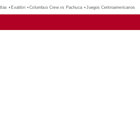
tlas
Exatlón
Columbus Crew vs Pachuca
Juegos Centroamericanos