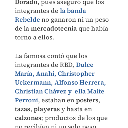
Dorado
, pues aseguró que los
integrantes de
la banda
Rebelde
no ganaron ni un peso
de la
mercadotecnia
que había
torno a ellos.
La famosa contó que los
integrantes de RBD,
Dulce
María, Anahí, Christopher
Uckermann, Alfonso Herrera,
Christian Chávez y ella Maite
Perroni
, estaban en
posters
,
tazas
,
playeras
y hasta en
calzones
; productos de los que
no recibían ni un solo peso.