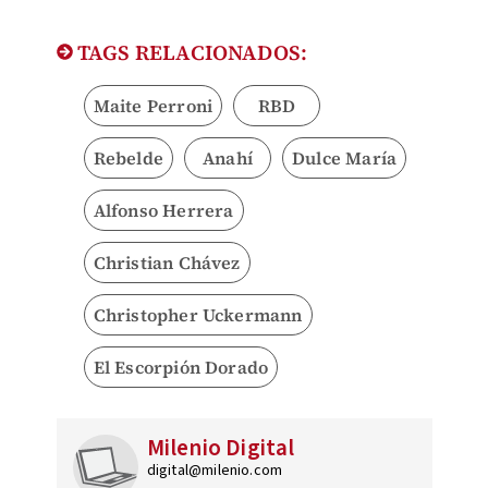
TAGS RELACIONADOS:
Maite Perroni
RBD
Rebelde
Anahí
Dulce María
Alfonso Herrera
Christian Chávez
Christopher Uckermann
El Escorpión Dorado
Milenio Digital
digital@milenio.com