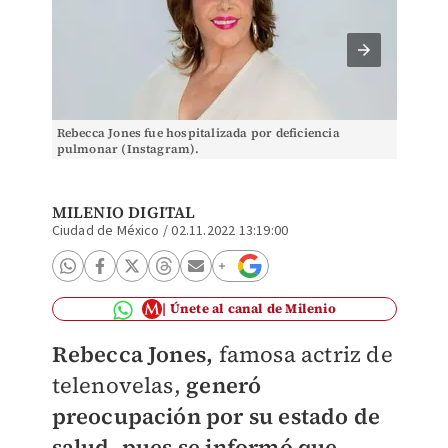
Rebecca Jones fue hospitalizada por deficiencia
La actr
pulmonar (Instagram).
MILENIO DIGITAL
Ciudad de México
/
02.11.2022 13:19:00
Únete al canal de Milenio
Rebecca Jones,
famosa actriz de
telenovelas,
generó
preocupación por su estado de
salud, pues se informó que