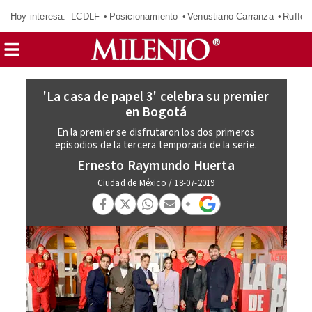
Hoy interesa:
LCDLF
Posicionamiento
Venustiano Carranza
Ruffo 
'La casa de papel 3' celebra su premier
en Bogotá
En la premier se disfrutaron los dos primeros
episodios de la tercera temporada de la serie.
Ernesto Raymundo Huerta
Ciudad de México
/
18-07-2019