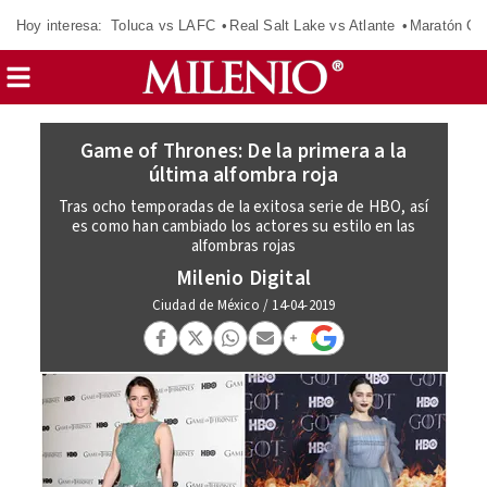
Hoy interesa:
Toluca vs LAFC
Real Salt Lake vs Atlante
Maratón C
Game of Thrones: De la primera a la
última alfombra roja
Tras ocho temporadas de la exitosa serie de HBO, así
es como han cambiado los actores su estilo en las
alfombras rojas
Milenio Digital
Ciudad de México
/
14-04-2019