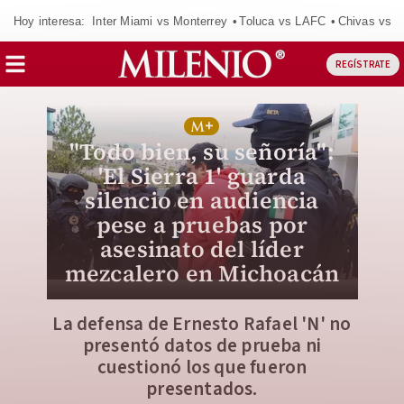
Hoy interesa:
Inter Miami vs Monterrey
Toluca vs LAFC
Chivas vs D
REGÍSTRATE
"Todo bien, su señoría":
'El Sierra 1' guarda
silencio en audiencia
pese a pruebas por
asesinato del líder
mezcalero en Michoacán
La defensa de Ernesto Rafael 'N' no
presentó datos de prueba ni
cuestionó los que fueron
presentados.