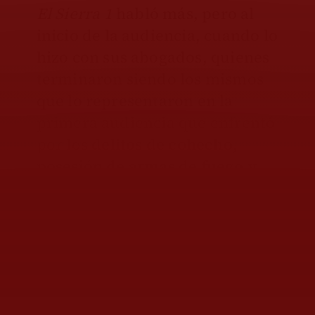
El Sierra 1
habló más, pero al
inicio de la audiencia, cuando lo
hizo con sus abogados, quienes
terminaron siendo los mismos
que lo representaron en la
primera audiencia que enfrentó
por los
delitos de cohecho,
posesión de armas de fuego y
daños contra la salud
.
La defensa
tampoco aportó
datos de prueba ni cuestionó los
presentados
en su momento por
la parte acusatoria por así