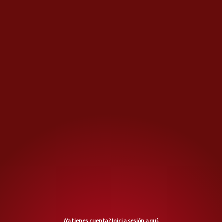
"Todo bien, su señoría".
Tras la noticia de su vinculación
a proceso, se levantó de su silla,
bajó la mirada, puso sus manos
por detrás y fue guiado por un
custodio hasta la salida de la
sala.
Además de la posibilidad de
apelar, con vigencia de tres
días,
ambas partes tendrán tres
¿Ya tienes cuenta?
Inicia sesión aquí.