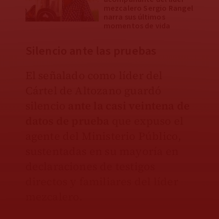
mezcalero Sergio Rangel
narra sus últimos
momentos de vida
​Silencio ante las pruebas
El señalado como líder del
Cártel de Altozano guardó
silencio
a
nte la casi veintena de
datos de prueba
que expuso el
agente del Ministerio Público,
sustentadas en su mayoría en
declaraciones de testigos
directos y familiares del líder
mezcalero.