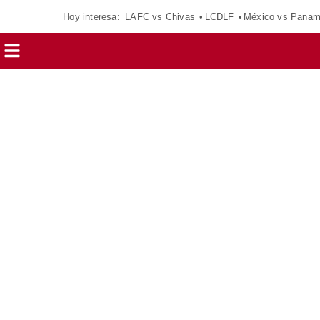
Hoy interesa:
LAFC vs Chivas
LCDLF
México vs Pana