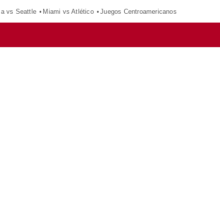
ca vs Seattle
Miami vs Atlético
Juegos Centroamericanos