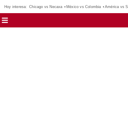
Hoy interesa:
Chicago vs Necaxa
México vs Colombia
América vs S