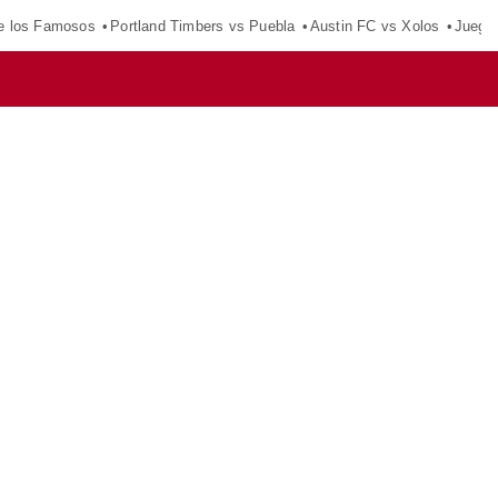
e los Famosos
Portland Timbers vs Puebla
Austin FC vs Xolos
Juego