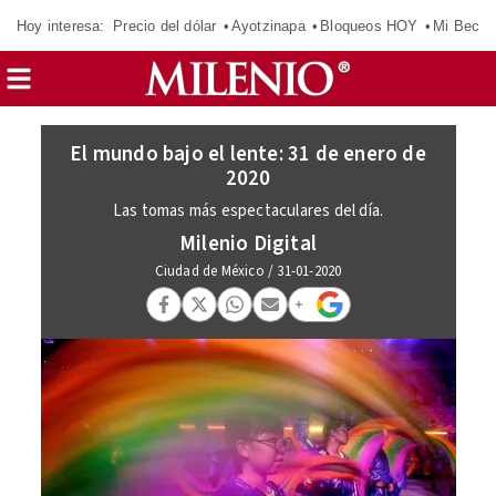
Hoy interesa:
Precio del dólar
Ayotzinapa
Bloqueos HOY
Mi Beca 
El mundo bajo el lente: 31 de enero de
2020
Las tomas más espectaculares del día.
Milenio Digital
Ciudad de México
/
31-01-2020