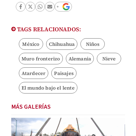
TAGS RELACIONADOS:
México
Chihuahua
Niños
Muro fronterizo
Alemania
Nieve
Atardecer
Paisajes
El mundo bajo el lente
MÁS GALERÍAS