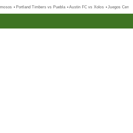
amosos
Portland Timbers vs Puebla
Austin FC vs Xolos
Juegos Centr