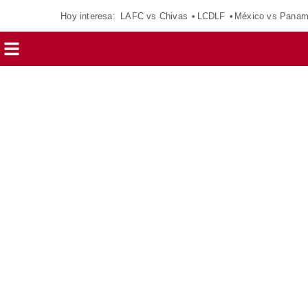
Hoy interesa:
LAFC vs Chivas
LCDLF
México vs Pana