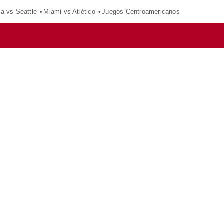
ca vs Seattle
Miami vs Atlético
Juegos Centroamericanos