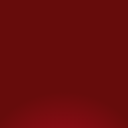
La esperanza nuclear
Otros armadores optan por
métodos más tradicionales: la
flota mundial de buques de
carga propulsados por energía
eólica, por ejemplo, superó 100
este mes.
También se observa un notable
aumento del entusiasmo por la
propulsión nuclear, una
tecnología que se utiliza desde
hace mucho tiempo en