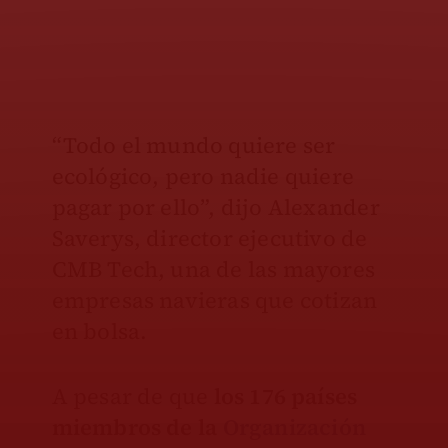
“Todo el mundo quiere ser
ecológico, pero nadie quiere
pagar por ello”, dijo Alexander
Saverys, director ejecutivo de
CMB Tech, una de las mayores
empresas navieras que cotizan
en bolsa.
A pesar de que
los 176 países
miembros de la
Organización