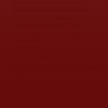
Marítima Internacional (OMI)
acordaron alcanzar el objetivo
de reducir las emisiones del
transporte por mar a “cero
neto”
para 2050, y este año la
propuesta prácticamente se
derrumbó.
Las negociaciones que habrían
allanado el camino para el
primer intento global de
implementar un precio al
carbono se toparon con
agresivas tácticas de bloqueo