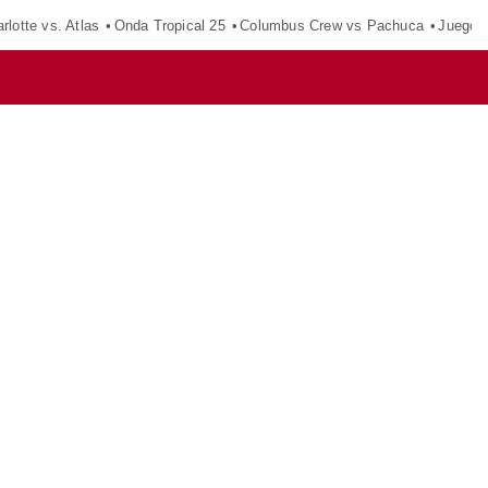
rlotte vs. Atlas
Onda Tropical 25
Columbus Crew vs Pachuca
Juegos