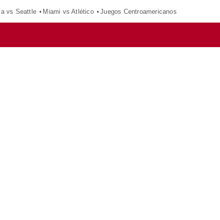
ca vs Seattle
Miami vs Atlético
Juegos Centroamericanos