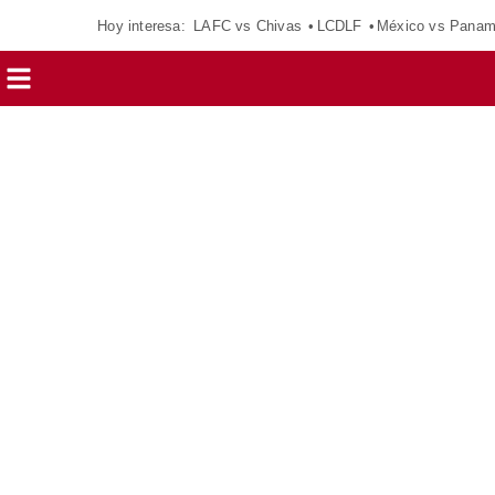
Hoy interesa:
LAFC vs Chivas
LCDLF
México vs Pana