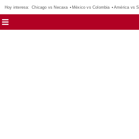
Hoy interesa:
Chicago vs Necaxa
México vs Colombia
América vs S