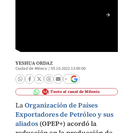
La orga
del petr
YESHUA ORDAZ
Ciudad de México
/
05.10.2022 13:00:00
Únete al canal de Milenio
La
Organización de Países
Exportadores de Petróleo y sus
aliados
(OPEP+)
acordó la
reducción en la producción de