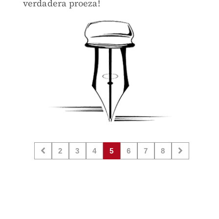
verdadera proeza!
2
3
4
5
6
7
8