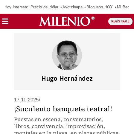
Hoy interesa:
Precio del dólar
Ayotzinapa
Bloqueos HOY
Mi Beca 
REGÍSTRATE
Hugo Hernández
17.11.2025/
¡Suculento banquete teatral!
Puestas en escena, conversatorios,
libros, convivencia, improvisación,
montajes en la playa, en plazas públicas