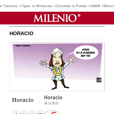
los Famosos
Tigres vs Minnesota
Cincinnati vs Pumas
UNAM
Méxic
HORACIO
Horacio
Horacio
26.12.2022