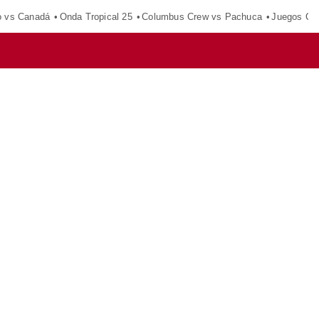
o vs Canadá
Onda Tropical 25
Columbus Crew vs Pachuca
Juegos Ce