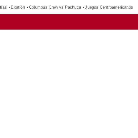
tlas
Exatlón
Columbus Crew vs Pachuca
Juegos Centroamericanos