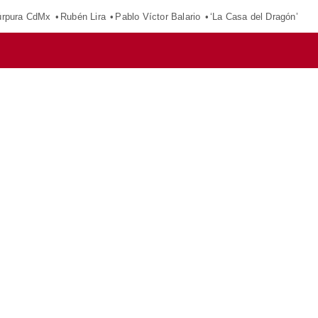
púrpura CdMx
Rubén Lira
Pablo Víctor Balario
‘La Casa del Dragón’