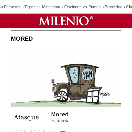
los Famosos
Tigres vs Minnesota
Cincinnati vs Pumas
Propiedad
Cha
MORED
Mored
Atasque
26.04.2024