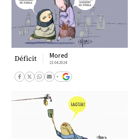
Mored
Déficit
23.04.2024