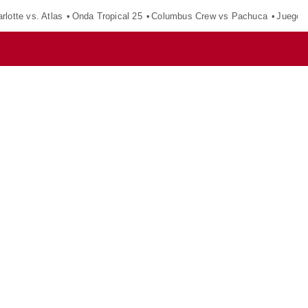
rlotte vs. Atlas
Onda Tropical 25
Columbus Crew vs Pachuca
Juegos