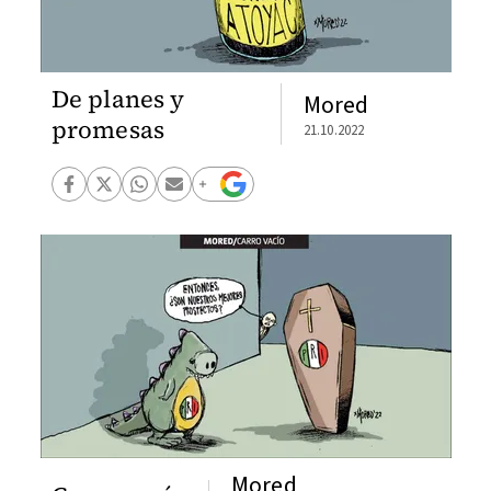
De planes y
Mored
promesas
21.10.2022
Mored