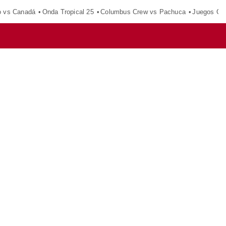
o vs Canadá
Onda Tropical 25
Columbus Crew vs Pachuca
Juegos Ce