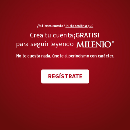
Este doble mecanismo —ventas
físicas y digitales— permite a los
traficantes diversificar sus
¿Ya tienes cuenta?
Inicia sesión aquí.
canales, captar más
Crea tu cuenta
¡GRATIS!
compradores y operar con
para seguir leyendo
discreción.
No te cuesta nada, únete al periodismo con carácter.
REGÍSTRATE
Los traficantes ofrecen las especies a través de