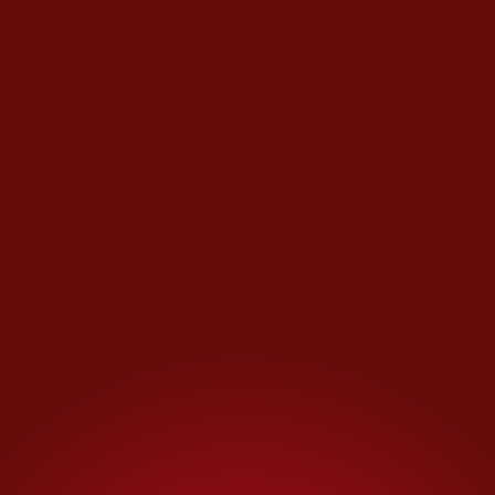
usadas como extensión directa
a los puestos físicos en
mercados.
Según un testimonio recabado
por dicha organización, al
visitar un mercado ilegal para
documentar este delito, se
ofreció un catálogo por
WhatsApp con la lista de precios
de las especies,
las cuales iban
desde iguanas hasta tigres de
Bengala.