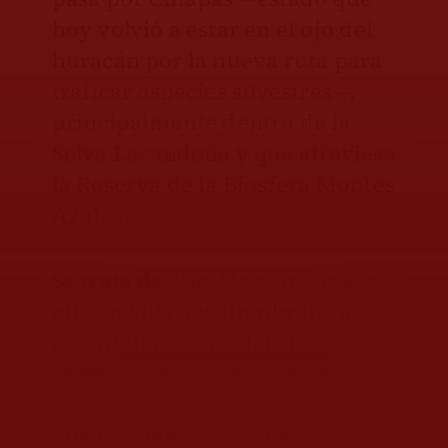
hoy volvió a estar en el ojo del
huracán por la nueva ruta para
traficar especies silvestres—,
principalmente dentro de la
Selva Lacandona y que atraviesa
la Reserva de la Biosfera Montes
Azules.
Se trata de
Pac-Man,
un jaguar
que en vida acostumbraba a
deambular cerca del río
Usumacinta
—que conecta
México con Guatemala—,
pero
que los científicos que lo