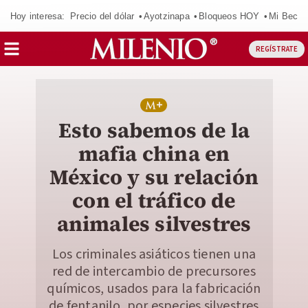
Hoy interesa:
Precio del dólar
Ayotzinapa
Bloqueos HOY
Mi Beca 
REGÍSTRATE
Esto sabemos de la
mafia china en
México y su relación
con el tráfico de
animales silvestres
Los criminales asiáticos tienen una
red de intercambio de precursores
químicos, usados para la fabricación
de fentanilo, por especies silvestres