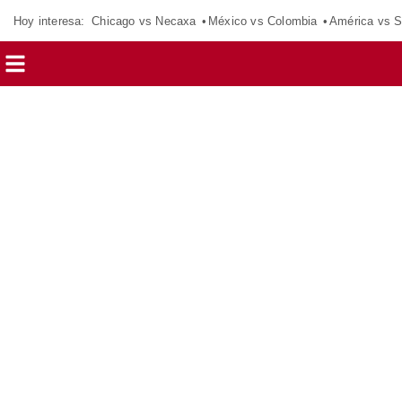
Hoy interesa:
Chicago vs Necaxa
México vs Colombia
América vs S