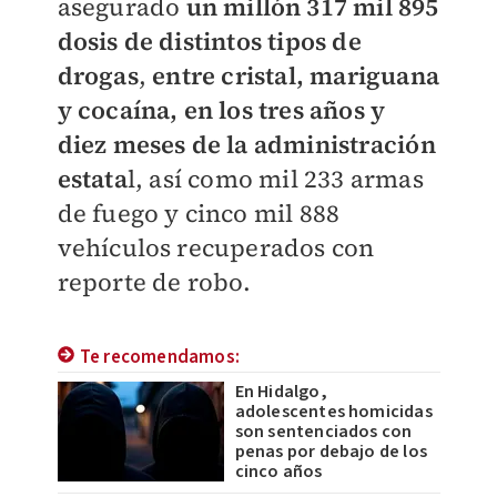
asegurado
un millón 317 mil 895
dosis de distintos tipos de
drogas
,
entre cristal, mariguana
y cocaína, en los tres años y
diez meses de la administración
estata
l, así como mil 233 armas
de fuego y cinco mil 888
vehículos recuperados con
reporte de robo.
Te recomendamos:
En Hidalgo,
adolescentes homicidas
son sentenciados con
penas por debajo de los
cinco años