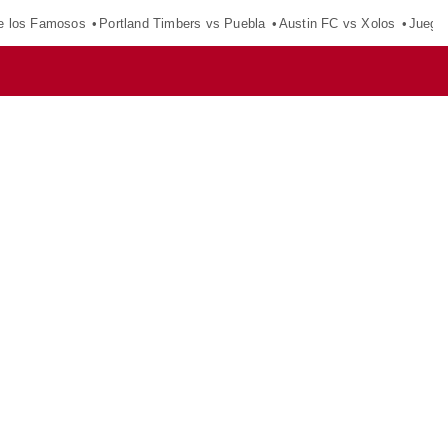
e los Famosos
Portland Timbers vs Puebla
Austin FC vs Xolos
Juego