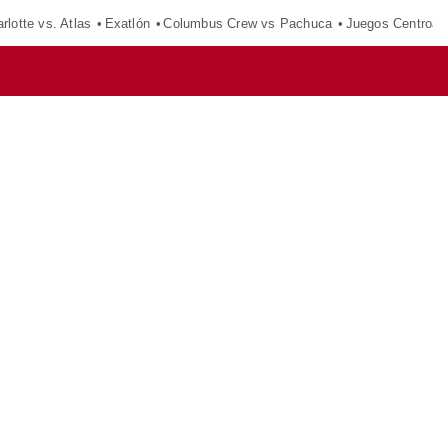
rlotte vs. Atlas
Exatlón
Columbus Crew vs Pachuca
Juegos Centroam