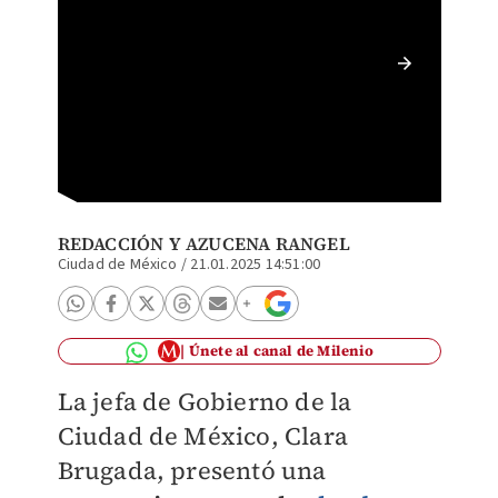
Se busc
vehícul
REDACCIÓN
Y
AZUCENA RANGEL
Ciudad de México
/
21.01.2025 14:51:00
Únete al canal de Milenio
La jefa de Gobierno de la
Ciudad de México, Clara
Brugada, presentó una